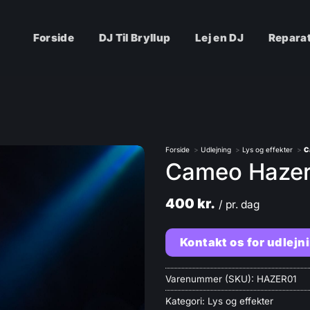
Forside
DJ Til Bryllup
Lej en DJ
Reparat
Forside
Udlejning
Lys og effekter
C
Cameo Haze
400
kr.
/ pr. dag
Kontakt os for udlejn
Varenummer (SKU):
HAZER01
Kategori:
Lys og effekter