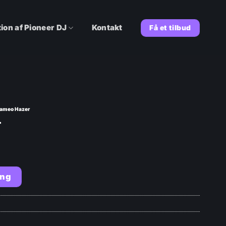
ion af Pioneer DJ
Kontakt
Få et tilbud
ameo Hazer
r
ing